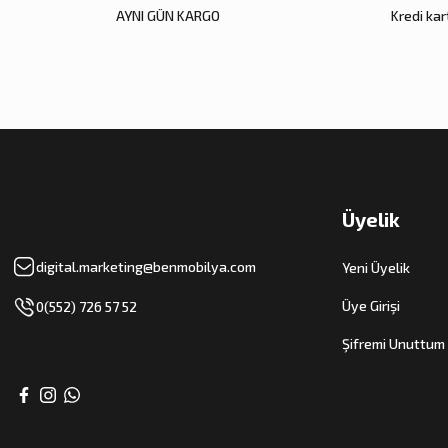
AYNI GÜN KARGO
Kredi kart
Üyelik
digital.marketing@benmobilya.com
Yeni Üyelik
Üye Girişi
0(552) 726 57 52
Şifremi Unuttum