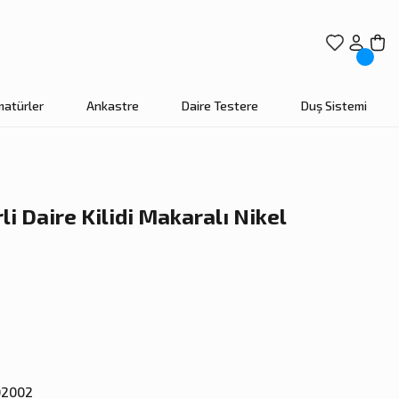
matürler
Ankastre
Daire Testere
Duş Sistemi
rli Daire Kilidi Makaralı Nikel
02002