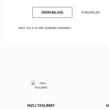
ÜRÜN BILGISI
YORUMLAR
KALE 154-R 35 MM SİLİNDİRLİ MAKARALI
Bu ürünün fiyat bilgisi, resim, ürün açıklamalarında ve diğer ko
Görüş ve önerileriniz için teşekkür ederiz.
Ürün resmi kalitesiz, bozuk veya görüntülenemiyor.
Ürün açıklamasında eksik bilgiler bulunuyor.
Ürün bilgilerinde hatalar bulunuyor.
Ürün fiyatı diğer sitelerden daha pahalı.
Bu ürüne benzer farklı alternatifler olmalı.
HIZLI TESLİMAT
G