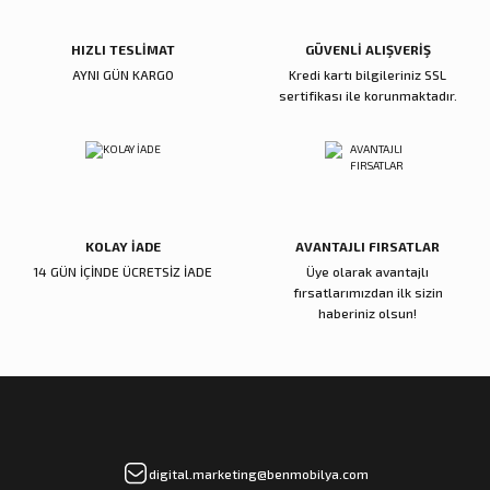
Ürün fiyatı diğer sitelerden daha pahalı.
Bu ürüne benzer farklı alternatifler olmalı.
HIZLI TESLİMAT
GÜVENLİ ALIŞVERİŞ
AYNI GÜN KARGO
Kredi kartı bilgileriniz SSL
sertifikası ile korunmaktadır.
Gönder
KOLAY İADE
AVANTAJLI FIRSATLAR
14 GÜN İÇİNDE ÜCRETSİZ İADE
Üye olarak avantajlı
fırsatlarımızdan ilk sizin
haberiniz olsun!
digital.marketing@benmobilya.com