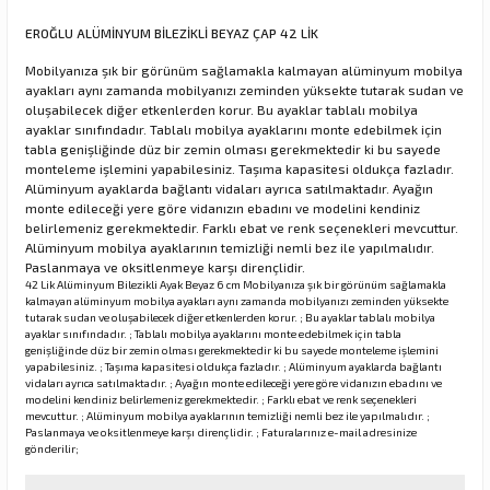
EROĞLU ALÜMİNYUM BİLEZİKLİ BEYAZ ÇAP 42 LİK
Mobilyanıza şık bir görünüm sağlamakla kalmayan alüminyum mobilya
rı
ayakları aynı zamanda mobilyanızı zeminden yüksekte tutarak sudan ve
oluşabilecek diğer etkenlerden korur. Bu ayaklar tablalı mobilya
manları
ayaklar sınıfındadır. Tablalı mobilya ayaklarını monte edebilmek için
tabla genişliğinde düz bir zemin olması gerekmektedir ki bu sayede
monteleme işlemini yapabilesiniz. Taşıma kapasitesi oldukça fazladır.
Alüminyum ayaklarda bağlantı vidaları ayrıca satılmaktadır. Ayağın
monte edileceği yere göre vidanızın ebadını ve modelini kendiniz
belirlemeniz gerekmektedir. Farklı ebat ve renk seçenekleri mevcuttur.
Alüminyum mobilya ayaklarının temizliği nemli bez ile yapılmalıdır.
Paslanmaya ve oksitlenmeye karşı dirençlidir.
42 Lik Alüminyum Bilezikli Ayak Beyaz 6 cm Mobilyanıza şık bir görünüm sağlamakla
kalmayan alüminyum mobilya ayakları aynı zamanda mobilyanızı zeminden yüksekte
tutarak sudan ve oluşabilecek diğer etkenlerden korur. ; Bu ayaklar tablalı mobilya
ayaklar sınıfındadır. ; Tablalı mobilya ayaklarını monte edebilmek için tabla
genişliğinde düz bir zemin olması gerekmektedir ki bu sayede monteleme işlemini
yapabilesiniz. ; Taşıma kapasitesi oldukça fazladır. ; Alüminyum ayaklarda bağlantı
vidaları ayrıca satılmaktadır. ; Ayağın monte edileceği yere göre vidanızın ebadını ve
modelini kendiniz belirlemeniz gerekmektedir. ; Farklı ebat ve renk seçenekleri
mevcuttur. ; Alüminyum mobilya ayaklarının temizliği nemli bez ile yapılmalıdır. ;
Paslanmaya ve oksitlenmeye karşı dirençlidir. ; Faturalarınız e-mail adresinize
gönderilir;