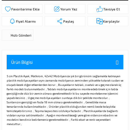
ı
ar
r
Kapı Rakamları/Yönlendirme
Teknik Malzemeler
Acil Çıkış Kapısı Kilidi
Alüminyum Folyo Bant
Fırçalar
Yorum Yaz
Tavsiye Et
i
Süpürgelik
Kapı Fitili
Silindirli Gömme Kilitler
İskarpela
Fiyat Alarmı
Paylaş
Karşılaştır
Hızlı Gönderi
leri
lik
Kapı Altı Fırça
Gömme Emniyet Kilitleri
Çekiç/Keser
Sürgüler
Elektrikli Kapı Karşılıkları
Pense
Ürün Bilgisi
Ispatula
5 cm Plastik Ayak, Matkrom, 42x42 Mobilyanıza şık bir görünüm sağlamakla kalmayan
uarları
ri
Marangoz Rende
plastik mobilya ayakları aynı zamanda mobilyanızı zeminden yüksekte tutarak sudan ve
oluşabilecek diğer etkenlerden korur. ; Bu ayakların tablalı, cıvatalı ve u geçme olarak üç
farklı modeli bulunmaktadır. ; Tablalı mobilya ayaklarını monte edebilmek için tabla
ri
genişliğinde düz bir zemin olması gerekmektedir ki bu sayede montelenme işlemini
yapabilesiniz. ; U geçme mobilya ayakları suntaya dik bir şekilde monte olur. ;
Suntanızın genişliği en fazla 18 mm olması gerekmektedir. ; Genellikle masa
e/Ses Stoperi
ı
kenarlarında kullanılmaktadır. ; Ürünler plastik olduğundan nemli bezle kolaylıkla
temizleyebilirsiniz. ; Taşıma kapasitesi oldukça fazladır. ; Plastik ayaklarda bağlantı
vidaları ayrıca satılmaktadır. ; Ayağın monte edileceği yere göre vidanızın ebadını ve
modelini kendiniz belirlemeniz gerekmektedir. ; Farklı ebat ve renk seçenekleri
patıcıları
emleri
mevcuttur.;