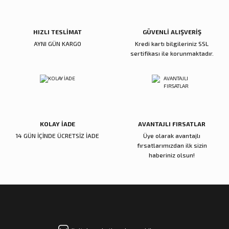
Ürün fiyatı diğer sitelerden daha pahalı.
Bu ürüne benzer farklı alternatifler olmalı.
HIZLI TESLİMAT
GÜVENLİ ALIŞVERİŞ
AYNI GÜN KARGO
Kredi kartı bilgileriniz SSL
sertifikası ile korunmaktadır.
Gönder
KOLAY İADE
AVANTAJLI FIRSATLAR
14 GÜN İÇİNDE ÜCRETSİZ İADE
Üye olarak avantajlı
fırsatlarımızdan ilk sizin
haberiniz olsun!