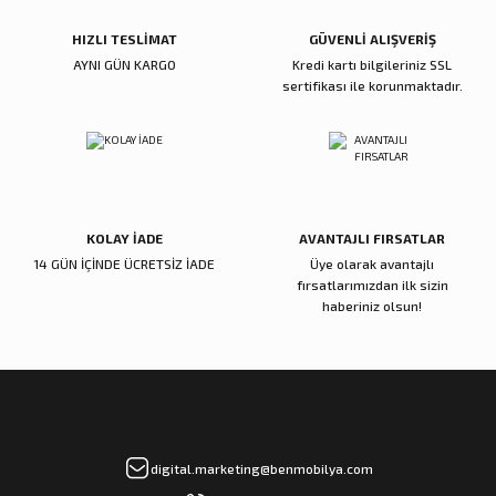
Bu ürüne benzer farklı alternatifler olmalı.
HIZLI TESLİMAT
GÜVENLİ ALIŞVERİŞ
AYNI GÜN KARGO
Kredi kartı bilgileriniz SSL
sertifikası ile korunmaktadır.
Gönder
KOLAY İADE
AVANTAJLI FIRSATLAR
14 GÜN İÇİNDE ÜCRETSİZ İADE
Üye olarak avantajlı
fırsatlarımızdan ilk sizin
haberiniz olsun!
digital.marketing@benmobilya.com