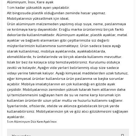
Alüminyum, İnox, Kare ayak
1 cm kadar yükseklik ayarı yapılabilir.
Alt bingosuda plastik olduğundan zeminde hasar yapmaz.
Mobilyalarınızı yükseltmek için ideal.
rı
Ürün alüminyum malzemeden yapılmış olup suya, neme, paslanmaya
ve kırılmaya karşı dayanıklıdır. Eroğlu marka ürünlerimiz birçok farklı
manları
dekorlarda kullanılmaktadır. Alüminyum ayaklar, plastik ayaklar, metal
ayaklar ve bağlantı elemanları gibi çeşitlerimizle siz değerli
müşterilerimizin kullanımına sunmaktayız. Ürün sadece baza ayağı
olarak kullanılmaz, mobilya ayaklarında, ayakkabılıklarda,
ekmekliklerde, tv ünitelerinde ve birçok alanda kullanımı mevcuttur.
Islak bir bez ile kolayca silip temizleyebilirsiniz. Kurulumu oldukça
zevkli ve kolaydır, Ayağın vida yerleri belirlenmiş olup size sadece
vidayı yerine takmak kalıyor. Ayağı kimyasal maddelerden uzak tutunuz,
eğer kimyasal ürünler kullanılırsa ürün paslanma ve başka sorunlar
açabilir. Mobilya imalatçılarının en çok kullandığı en gözde ayak
çeşididir. Mobilyalarınızı zeminden yüksek tutarak hem altlarının daha
iyi temizlenmesini sağlayan hem de su ve neme karşı korumak için
kullanılan ürünlerdir uzun yıllar mutlu ve huzurlu kullanımı sağlanır.
İşyerlerinde, ofislerde, otelde ve aklınıza gelebilecek birçok yerde
kullanabilirsiniz. Mobilyalarınızın şık ve göz alıcı gözükmesini sağlayan
ayaklardır.
5 cm Alüminyum Düz Kare Ayak İnox