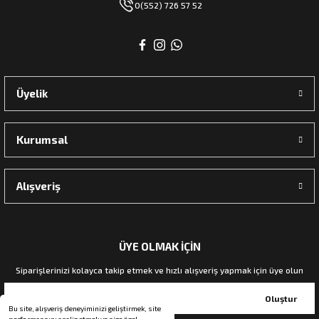
0(552) 726 57 52
Üyelik
Kurumsal
Alışveriş
ÜYE OLMAK İÇİN
Siparişlerinizi kolayca takip etmek ve hızlı alışveriş yapmak için üye olun
Oluştur
Bu site, alışveriş deneyiminizi geliştirmek, site
performansını analiz etmek ve size özel