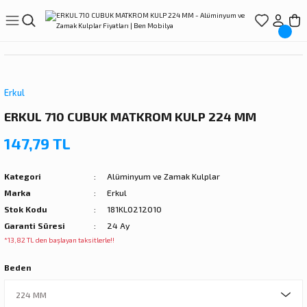
Geri Dön
Geri Dön
Geri Dön
Geri Dön
Geri Dön
Geri Dön
Geri Dön
esuarları
davat
suarları
uarları
ları
Kapı Aksesuarları
Portmanto Askılık
Mobilya Ayakları
Bağlantı Sistemleri
Dübel Çeşitleri
Yapıştırıcı
Çekmece Rayı
Kapı Kilidi
Vida Çeşitleri
Bant Çeşitleri
El Aletleri
Ambalaj Ürünleri
Sürgü Sistemleri
Menteşe
Kapı Hırdavatı
Aspiratörler ve Aksesuarlar
arı
ksesuarları
/Bornozluk
Zamak Kulplar
sı
törler ve Davlumbazlar
Kapı Tokmak
Ayder Askı
Alüminyum Ayaklar
Karyola Demiri
Plastik Dübel
Genel Bakım Ürünleri
Tandem Ray
İç(Oda)Kapı Gömme Kilitleri
Sunta Vidası
Kenar Bantları
Elektrikli El Aletleri
Battaniye
Masa Rayı
Tas menteşeler
Kapı Kolları
Aspiratörler
Erkul
ERKUL 710 CUBUK MATKROM KULP 224 MM
ık
sı
k Makineleri
Kapı Taktak
Umut Kulp Askı
Masa Ayakları
Metal Bağlantı Elemanları
Metal Dübel
Hızlı Yapıştırıcı Çeşitleri
Teleskopik Ray
Banyo/Wc Kapı Kilitleri
Maskeleme Bantları
Testereler
Streç Film
Masa Rayı Aksesuar
Pipo menteşe
Aspiratör Borusu
147,79 TL
kleri
ı
lapları
Kapı Menteşeleri
Erkul Askı
Metal Ayaklar
Metal Gönyeler
Köpük Çeşitleri
Frenli Teleskopik Ray
Barel Kilitler
Kaydırmazlık Bantı
Tornavida
Panjur İpi
Gardrop Sürgü Sistemi
Kapı Menteşesi
Kategori
Alüminyum ve Zamak Kulplar
ri
ır Makineleri
Kapı Tamponu
Çebi Kulp Askı
Plastik Ayaklar
Minifix
Silikon ve Mastik Çeşitleri
Klasik Çekmece Rayı
Çelik Kapı Kilitleri
Koli Bantı
Su Terazisi
Balonlu Naylon
Kapı Sürgü Sistemi
Marka
Erkul
Stok Kodu
181KL0212010
rı
ı
sı
arı
ar
Kapı Dürbünü
Vanni Askı
Plastik Bağlantı Elemanları
Tutkal Çeşitleri
Dış Kapı Kilitleri
Çift taraflı Bantlar
Hırdavat tabanca çeşitleri
Kapak Sürgü Sistemi
Garanti Süresi
24 Ay
*13,82 TL den başlayan taksitlerle!!
a menteşeler
ları
r
ları
dalgalar
Emniyet Sürgüsü/Zinciri
Nobel Askı
Rekorlar
Topuzlu Kilit
Teflon Bant
Metre
Kapak Gerdirme Elemanı
Beden
ucu
e Aksesuarlar
ar
Kapı Rozeti
Tempo Askı
T Bağlantı Elemanları
Kapı Hidroliği
Pencere Kapı Bantı
Maket bıçağı
Sürme Kapak Yavaşlatıcı