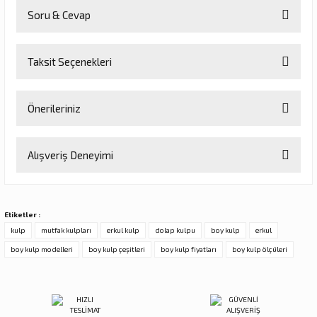
Soru & Cevap
Bu ürüne ilk yorumu siz yapın!
Taksit Seçenekleri
Yorum Yaz
Ürün hakkında henüz soru sorulmamış.
Önerileriniz
Soru Sor
Bu ürünün fiyat bilgisi, resim, ürün açıklamalarında ve diğer
Alışveriş Deneyimi
konularda yetersiz gördüğünüz noktaları öneri formunu kullanarak
tarafımıza iletebilirsiniz.
Görüş ve önerileriniz için teşekkür ederiz.
Sitemize ilk yorumu siz yapın!
Etiketler :
Ürün resmi kalitesiz, bozuk veya görüntülenemiyor.
kulp
mutfak kulpları
erkul kulp
dolap kulpu
boy kulp
erkul
Ürün açıklamasında eksik bilgiler bulunuyor.
boy kulp modelleri
boy kulp çeşitleri
boy kulp fiyatları
boy kulp ölçüleri
Deneyimini Paylaş
Ürün bilgilerinde hatalar bulunuyor.
Ürün fiyatı diğer sitelerden daha pahalı.
Bu ürüne benzer farklı alternatifler olmalı.