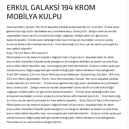
ERKUL GALAKSİ 194 KROM
MOBİLYA KULPU
rı
Hammaddesi Zamak, Her türlü kapakta şıklıkla kullanılabilen bir üründür. Ürüne zarar
gelme olasılığı azdır darbelere ve çizilmelere karşı dirençlidir. Zengin renk ve model
manları
seçenekleri ile ev ve ofisinizde bütünlüğü sağlayan dikkat çekici bir görünüm
kazandıracaktır. Ürüne zarar vereceğinden bazı kimyasal maddeleri ürünün yüzey
kısmına temas ettirmemek lazımdır. Ürün temizliği için kuru ya da nemli yumuşak bir
bez yeterli olacaktır.
Kulp Ölçüsü Nasıl Alınmalıdır?
Mobilyalarınız da mevcut kulpları değiştirmek istiyorsanız, kapaklardaki iki delik
arasındaki mesafeyi ölçerek yada alacağınız ürüne göre delikleri açılacak ise yine kulp
arasındaki delik mesafesi kaç ise ona göre yeri belirlenmelidir. Kulpun üsten yada yan
olarak boyunu değil aşağıdaki görselde olduğu gibi delik merkezini ölçmek gerekir.
Erkul 194 Galaksi 224 mm Krom Mobilya Kulp Meteryal: Zamak Kulp Ölçüleri: 160 mm,
224 mm Renk seçenekleri: Krom, İnox Hammaddesi Zamak, Her türlü kapakta şıklıkla
kullanılabilen bir üründür. ; Ürüne zarar gelme olasılığı azdır darbelere ve çizilmelere
karşı dirençlidir. ; Zengin renk ve model seçenekleri ile ev ve ofisinizde bütünlüğü
sağlayan dikkat çekici bir görünüm kazandıracaktır. ; Ürüne zarar vereceğinden bazı
kimyasal maddeleri ürünün yüzey kısmına temas ettirmemek lazımdır. ; Ürün temizliği
için kuru ya da nemli yumuşak bir bez yeterli olacaktır. ; Kulp Ölçüsü Nasıl Alınmalıdır?
Mobilyalarınız da mevcut kulpları değiştirmek istiyorsanız, kapaklardaki iki delik
arasındaki mesafeyi ölçerek yada alacağınız ürüne göre delikleri açılacak ise yine kulp
arasındaki delik mesafesi kaç ise ona göre yeri belirlenmelidir. ; Kulpun üsten yada yan
olarak boyunu değil aşağıdaki görselde olduğu gibi delik merkezini ölçmek gerekir. ;
Faturalarınız e-mail adresinize gönderilir;