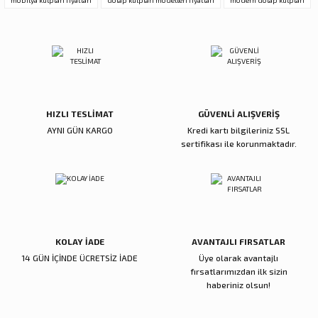
mobilya kulpları fiyatları
dolap kulpları modelleri fiyatları
modern dolap kulpları
Ürün fiyatı diğer sitelerden daha pahalı.
Bu ürüne benzer farklı alternatifler olmalı.
HIZLI TESLİMAT
GÜVENLİ ALIŞVERİŞ
Gönder
AYNI GÜN KARGO
Kredi kartı bilgileriniz SSL
sertifikası ile korunmaktadır.
KOLAY İADE
AVANTAJLI FIRSATLAR
14 GÜN İÇİNDE ÜCRETSİZ İADE
Üye olarak avantajlı
fırsatlarımızdan ilk sizin
haberiniz olsun!