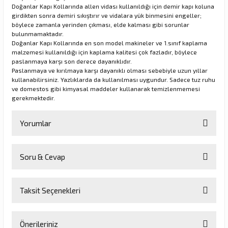
Doğanlar Kapı Kollarında allen vidası kullanıldığı için demir kapı koluna
girdikten sonra demiri sıkıştırır ve vidalara yük binmesini engeller;
böylece zamanla yerinden çıkması, elde kalması gibi sorunlar
rı
bulunmamaktadır.
Doğanlar Kapı Kollarında en son model makineler ve 1.sınıf kaplama
malzemesi kullanıldığı için kaplama kalitesi çok fazladır, böylece
manları
paslanmaya karşı son derece dayanıklıdır.
Paslanmaya ve kırılmaya karşı dayanıklı olması sebebiyle uzun yıllar
kullanabilirsiniz. Yazlıklarda da kullanılması uygundur. Sadece tuz ruhu
ve domestos gibi kimyasal maddeler kullanarak temizlenmemesi
gerekmektedir.
Yorumlar
Soru & Cevap
Bu ürüne ilk yorumu siz yapın!
Taksit Seçenekleri
Yorum Yaz
Ürün hakkında henüz soru sorulmamış.
Önerileriniz