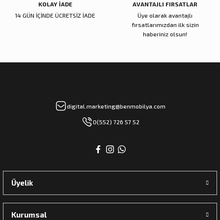
KOLAY İADE
AVANTAJLI FIRSATLAR
14 GÜN İÇİNDE ÜCRETSİZ İADE
Üye olarak avantajlı
fırsatlarımızdan ilk sizin
haberiniz olsun!
digital.marketing@benmobilya.com
0(552) 726 57 52
Üyelik
Kurumsal