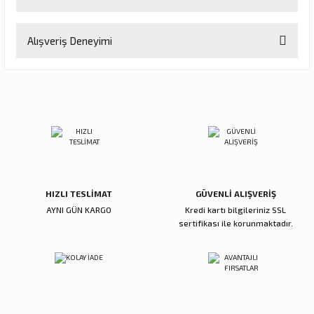
Soru Sor
Bu ürünün fiyat bilgisi, resim, ürün açıklamalarında ve diğer
Alışveriş Deneyimi
konularda yetersiz gördüğünüz noktaları öneri formunu kullanarak
tarafımıza iletebilirsiniz.
Görüş ve önerileriniz için teşekkür ederiz.
Sitemize ilk yorumu siz yapın!
Ürün resmi kalitesiz, bozuk veya görüntülenemiyor.
Ürün açıklamasında eksik bilgiler bulunuyor.
Deneyimini Paylaş
Ürün bilgilerinde hatalar bulunuyor.
Ürün fiyatı diğer sitelerden daha pahalı.
Bu ürüne benzer farklı alternatifler olmalı.
HIZLI TESLİMAT
GÜVENLİ ALIŞVERİŞ
AYNI GÜN KARGO
Kredi kartı bilgileriniz SSL
sertifikası ile korunmaktadır.
Gönder