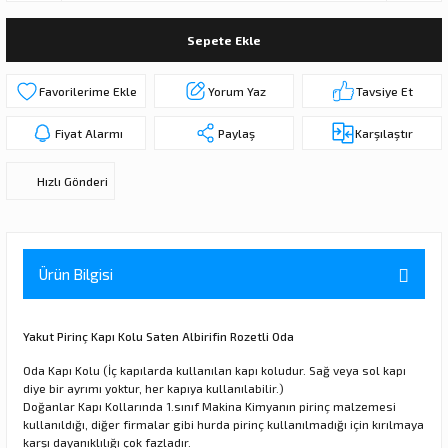
ı
ar
r
Kapı Rakamları/Yönlendirme
Teknik Malzemeler
Acil Çıkış Kapısı Kilidi
Alüminyum Folyo Bant
Fırçalar
Sepete Ekle
i
Süpürgelik
Kapı Fitili
Silindirli Gömme Kilitler
İskarpela
Yorum Yaz
Tavsiye Et
leri
lik
Kapı Altı Fırça
Gömme Emniyet Kilitleri
Çekiç/Keser
Fiyat Alarmı
Paylaş
Karşılaştır
Sürgüler
Elektrikli Kapı Karşılıkları
Pense
Hızlı Gönderi
Ispatula
uarları
ri
Marangoz Rende
Ürün Bilgisi
ri
Yakut Pirinç Kapı Kolu Saten Albirifin Rozetli Oda
e/Ses Stoperi
ı
Oda Kapı Kolu (İç kapılarda kullanılan kapı koludur. Sağ veya sol kapı
diye bir ayrımı yoktur, her kapıya kullanılabilir.)
Doğanlar Kapı Kollarında 1.sınıf Makina Kimyanın pirinç malzemesi
patıcıları
emleri
kullanıldığı, diğer firmalar gibi hurda pirinç kullanılmadığı için kırılmaya
karşı dayanıklılığı çok fazladır.