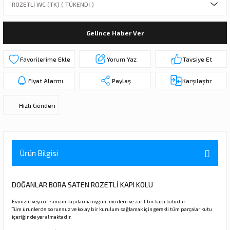
ı
ar
r
Kapı Rakamları/Yönlendirme
Teknik Malzemeler
Acil Çıkış Kapısı Kilidi
Alüminyum Folyo Bant
Fırçalar
Gelince Haber Ver
i
Süpürgelik
Kapı Fitili
Silindirli Gömme Kilitler
İskarpela
Yorum Yaz
Tavsiye Et
leri
lik
Kapı Altı Fırça
Gömme Emniyet Kilitleri
Çekiç/Keser
Fiyat Alarmı
Paylaş
Karşılaştır
Sürgüler
Elektrikli Kapı Karşılıkları
Pense
Hızlı Gönderi
Ispatula
uarları
ri
Marangoz Rende
Ürün Bilgisi
ri
DOĞANLAR BORA SATEN ROZETLİ KAPI KOLU
e/Ses Stoperi
ı
Evinizin veya ofisinizin kapılarına uygun, modern ve zarif bir kapı koludur.
Tüm ürünlerde sorunsuz ve kolay bir kurulum sağlamak için gerekli tüm parçalar kutu
patıcıları
emleri
içeriğinde yer almaktadır.