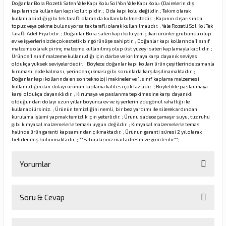
Doğanlar Bora Rozetli Saten Yale Kapı Kolu Sol Yön Yale Kapı Kolu: (Dairelerin dış
kapılarında kullanılan kapı kolu tipidir. ; Oda kapı kolu değildir. ; Takım olarak
kullanılabildiği gibi tek taraflı olarak da kullanılabilmektedir. ; Kapının dışarısında
topuz veya çekme bulunuyorsa tek taraflı olarak kullanılmalıdır. ; Yale Rozetli Sol Kol Tek
Taraflı Adet Fiyatıdır. ; Doğanlar Bora saten kapı kolu yeni çıkan ürünler grubunda olup
ev ve işyerlerinizde çok estetik bir görünüşe sahiptir. ; Doğanlar kapı kollarında 1.sınıf
malzeme olarak pirinç malzeme kullanılmış olup üst yüzeyi saten kaplamayla kaplıdır. ;
Üründe 1.sınıf malzeme kullanıldığı için darbe ve kırılmaya karşı dayanık seviyesi
oldukça yüksek seviyelerdedir. ; Böylece doğanlar kapı kolları ürün çeşitlerinde zamanla
kırılması, elde kalması, yerinden çıkması gibi sorunlarla karşılaşılmamaktadır. ;
Doğanlar kapı kollarında en son teknoloji makineler ve 1.sınıf kaplama malzemesi
kullanıldığından dolayı ürünün kaplama kalitesi çok fazladır. ; Böylelikle paslanmaya
karşı oldukça dayanıklıdır. ; Kırılmaya ve paslanma tepkimesine karşı dayanıklı
olduğundan dolayı uzun yıllar boyunca ev ve iş yerlerinizde gönül rahatlığı ile
kullanabilirsiniz. ; Ürünün temizliğini nemli, bir bez yardımı ile silerek ardından
kurulama işlemi yapmak temizlik için yeterlidir. ; Ürünü sadece çamaşır suyu, tuz ruhu
gibi kimyasal malzemelerle teması uygun değildir. ; Kimyasal malzemelerle temas
halinde ürün garanti kapsamından çıkmaktadır. ; Ürünün garanti süresi 2 yıl olarak
belirlenmiş bulunmaktadır. ; ""Faturalarınız mail adresinize gönderilir"";
Yorumlar
Soru & Cevap
Bu ürüne ilk yorumu siz yapın!