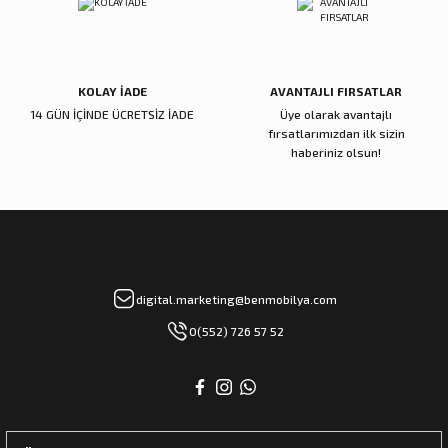
Gönder
KOLAY İADE
AVANTAJLI FIRSATLAR
14 GÜN İÇİNDE ÜCRETSİZ İADE
Üye olarak avantajlı
fırsatlarımızdan ilk sizin
haberiniz olsun!
digital.marketing@benmobilya.com
0(552) 726 57 52