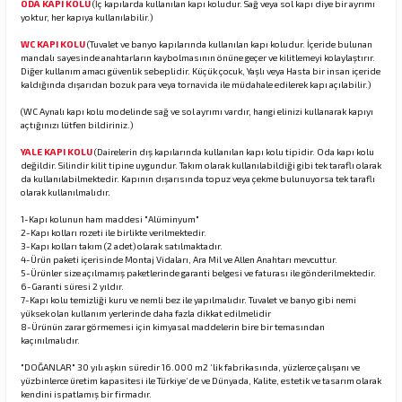
ODA KAPI KOLU
(İç kapılarda kullanılan kapı koludur. Sağ veya sol kapı diye bir ayrımı
yoktur, her kapıya kullanılabilir.)
WC KAPI KOLU
(Tuvalet ve banyo kapılarında kullanılan kapı koludur. İçeride bulunan
rı
mandalı sayesinde anahtarların kaybolmasının önüne geçer ve kilitlemeyi kolaylaştırır.
Diğer kullanım amacı güvenlik sebeplidir. Küçük çocuk, Yaşlı veya Hasta bir insan içeride
kaldığında dışarıdan bozuk para veya tornavida ile müdahale edilerek kapı açılabilir.)
manları
(WC Aynalı kapı kolu modelinde sağ ve sol ayrımı vardır, hangi elinizi kullanarak kapıyı
açtığınızı lütfen bildiriniz.)
YALE KAPI KOLU
(Dairelerin dış kapılarında kullanılan kapı kolu tipidir. Oda kapı kolu
değildir. Silindir kilit tipine uygundur. Takım olarak kullanılabildiği gibi tek taraflı olarak
da kullanılabilmektedir. Kapının dışarısında topuz veya çekme bulunuyorsa tek taraflı
olarak kullanılmalıdır.
1-Kapı kolunun ham maddesi "Alüminyum"
2-Kapı kolları rozeti ile birlikte verilmektedir.
3-Kapı kolları takım (2 adet) olarak satılmaktadır.
4-Ürün paketi içerisinde Montaj Vidaları, Ara Mil ve Allen Anahtarı mevcuttur.
5-Ürünler size açılmamış paketlerinde garanti belgesi ve faturası ile gönderilmektedir.
6-Garanti süresi 2 yıldır.
7-Kapı kolu temizliği kuru ve nemli bez ile yapılmalıdır. Tuvalet ve banyo gibi nemi
yüksek olan kullanım yerlerinde daha fazla dikkat edilmelidir
8-Ürünün zarar görmemesi için kimyasal maddelerin bire bir temasından
kaçınılmalıdır.
"DOĞANLAR" 30 yılı aşkın süredir 16.000 m2 ‘lik fabrikasında, yüzlerce çalışanı ve
yüzbinlerce üretim kapasitesi ile Türkiye’de ve Dünyada, Kalite, estetik ve tasarım olarak
kendini ispatlamış bir firmadır.