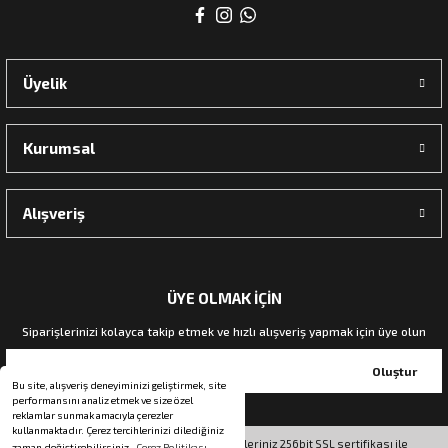
Üyelik
Kurumsal
Alışveriş
ÜYE OLMAK İÇİN
Siparişlerinizi kolayca takip etmek ve hızlı alışveriş yapmak için üye olun
Oluştur
Bu site, alışveriş deneyiminizi geliştirmek, site
performansını analiz etmek ve size özel
reklamlar sunmak amacıyla çerezler
kullanmaktadır. Çerez tercihlerinizi dilediğiniz
© Tüm hakları saklıdır. Kredi kartı bilgileriniz 256bit SSL sertifikası ile
zaman değiştirebilirsiniz.
Çerez Politikası