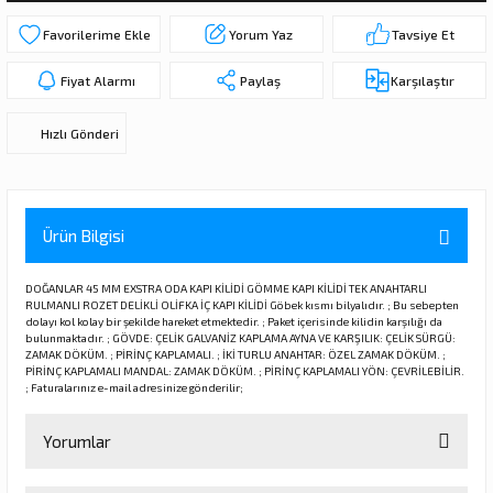
ı
ar
r
Kapı Rakamları/Yönlendirme
Teknik Malzemeler
Acil Çıkış Kapısı Kilidi
Alüminyum Folyo Bant
Fırçalar
Yorum Yaz
Tavsiye Et
i
Süpürgelik
Kapı Fitili
Silindirli Gömme Kilitler
İskarpela
Fiyat Alarmı
Paylaş
Karşılaştır
Hızlı Gönderi
leri
lik
Kapı Altı Fırça
Gömme Emniyet Kilitleri
Çekiç/Keser
Sürgüler
Elektrikli Kapı Karşılıkları
Pense
Ürün Bilgisi
Ispatula
DOĞANLAR 45 MM EXSTRA ODA KAPI KİLİDİ GÖMME KAPI KİLİDİ TEK ANAHTARLI
uarları
ri
Marangoz Rende
RULMANLI ROZET DELİKLİ OLİFKA İÇ KAPI KİLİDİ Göbek kısmı bilyalıdır. ; Bu sebepten
dolayı kol kolay bir şekilde hareket etmektedir. ; Paket içerisinde kilidin karşılığı da
bulunmaktadır. ; GÖVDE: ÇELİK GALVANİZ KAPLAMA AYNA VE KARŞILIK: ÇELİK SÜRGÜ:
ri
ZAMAK DÖKÜM. ; PİRİNÇ KAPLAMALI. ; İKİ TURLU ANAHTAR: ÖZEL ZAMAK DÖKÜM. ;
PİRİNÇ KAPLAMALI MANDAL: ZAMAK DÖKÜM. ; PİRİNÇ KAPLAMALI YÖN: ÇEVRİLEBİLİR.
; Faturalarınız e-mail adresinize gönderilir;
e/Ses Stoperi
ı
Yorumlar
patıcıları
emleri