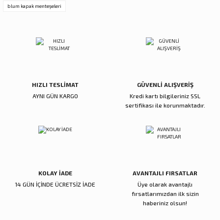
blum kapak menteşeleri
Ürün fiyatı diğer sitelerden daha pahalı.
Bu ürüne benzer farklı alternatifler olmalı.
HIZLI TESLİMAT
GÜVENLİ ALIŞVERİŞ
Gönder
AYNI GÜN KARGO
Kredi kartı bilgileriniz SSL
sertifikası ile korunmaktadır.
KOLAY İADE
AVANTAJLI FIRSATLAR
14 GÜN İÇİNDE ÜCRETSİZ İADE
Üye olarak avantajlı
fırsatlarımızdan ilk sizin
haberiniz olsun!