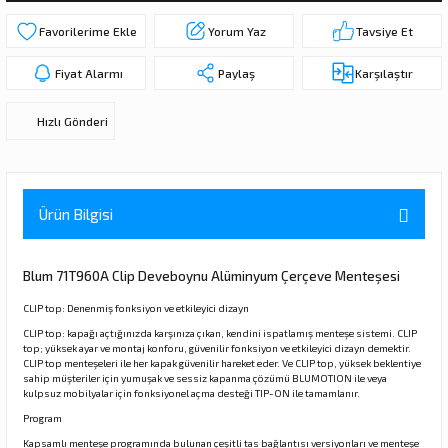
ı
ar
r
Kapı Rakamları/Yönlendirme
Teknik Malzemeler
Acil Çıkış Kapısı Kilidi
Alüminyum Folyo Bant
Fırçalar
Yorum Yaz
Tavsiye Et
i
Süpürgelik
Kapı Fitili
Silindirli Gömme Kilitler
İskarpela
Fiyat Alarmı
Paylaş
Karşılaştır
Hızlı Gönderi
leri
lik
Kapı Altı Fırça
Gömme Emniyet Kilitleri
Çekiç/Keser
Sürgüler
Elektrikli Kapı Karşılıkları
Pense
Ürün Bilgisi
Ispatula
uarları
ri
Marangoz Rende
Blum 71T960A Clip Deveboynu Alüminyum Çerçeve Menteşesi
CLIP top: Denenmiş fonksiyon ve etkileyici dizayn
ri
CLIP top: kapağı açtığınızda karşınıza çıkan, kendini ispatlamış menteşe sistemi. CLIP
top; yüksek ayar ve montaj konforu, güvenilir fonksiyon ve etkileyici dizayn demektir.
CLIP top menteşeleri ile her kapak güvenilir hareket eder. Ve CLIP top, yüksek beklentiye
e/Ses Stoperi
ı
sahip müşteriler için yumuşak ve sessiz kapanma çözümü BLUMOTION ile veya
kulpsuz mobilyalar için fonksiyonel açma desteği TIP-ON ile tamamlanır.
patıcıları
emleri
Program
Kapsamlı menteşe programında bulunan çeşitli tas bağlantısı versiyonları ve menteşe