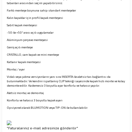
tabanları arasından seçim yapabilirsiniz.
Farklı menteşe boynuna sahip standart menteşeler
Kalın kapaklar için profil kapak menteşesi
rı
Sabit kapak menteşesi
-50 ile +50° arası açılı uygulamalar
manları
Alüminyum çerçeve menteşesi
Geniş açılı menteşe
CRISTALLO, cam kapak ve mini menteşe
Katlanır kapak menteşesi
Montaj / ayar
Vidalı veya çakma versiyonların yanı sıra INSERTA ile aletsiz tas bağlantısı da
bulunmaktadır. Ve kendini ispatlamış CLIP tekniği sayesinde kapak hızlı monte ve kolay
demonte edilir. Kademesiz 3 boyutlu ayar konforlu ve hatasız yapılır.
Aletsiz montaj ve demontaj
Konforlu ve hatasız 3 boyutlu kapak ayarı
Opsiyonel olarak BLUMOTION veya TIP-ON ile kullanılabilir.
"Faturalarınız e-mail adresinize gönderilir"