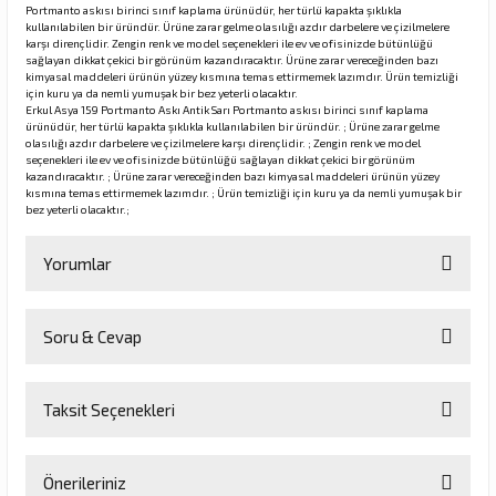
Portmanto askısı birinci sınıf kaplama ürünüdür, her türlü kapakta şıklıkla
kullanılabilen bir üründür. Ürüne zarar gelme olasılığı azdır darbelere ve çizilmelere
karşı dirençlidir. Zengin renk ve model seçenekleri ile ev ve ofisinizde bütünlüğü
sağlayan dikkat çekici bir görünüm kazandıracaktır. Ürüne zarar vereceğinden bazı
rı
kimyasal maddeleri ürünün yüzey kısmına temas ettirmemek lazımdır. Ürün temizliği
için kuru ya da nemli yumuşak bir bez yeterli olacaktır.
Erkul Asya 159 Portmanto Askı Antik Sarı Portmanto askısı birinci sınıf kaplama
manları
ürünüdür, her türlü kapakta şıklıkla kullanılabilen bir üründür. ; Ürüne zarar gelme
olasılığı azdır darbelere ve çizilmelere karşı dirençlidir. ; Zengin renk ve model
seçenekleri ile ev ve ofisinizde bütünlüğü sağlayan dikkat çekici bir görünüm
kazandıracaktır. ; Ürüne zarar vereceğinden bazı kimyasal maddeleri ürünün yüzey
kısmına temas ettirmemek lazımdır. ; Ürün temizliği için kuru ya da nemli yumuşak bir
bez yeterli olacaktır.;
Yorumlar
Soru & Cevap
Bu ürüne ilk yorumu siz yapın!
Taksit Seçenekleri
Yorum Yaz
Ürün hakkında henüz soru sorulmamış.
Önerileriniz
Soru Sor