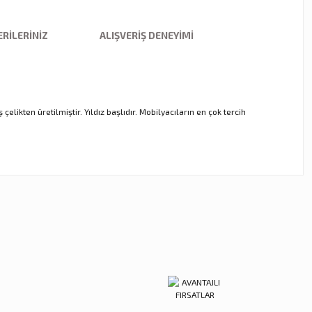
RILERINIZ
ALIŞVERIŞ DENEYIMI
likten üretilmiştir. Yıldız başlıdır. Mobilyacıların en çok tercih
ebilirsiniz.