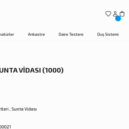
matürler
Ankastre
Daire Testere
Duş Sistemi
NTA VİDASI (1000)
tleri
,
Sunta Vidası
00021