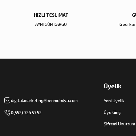
HIZLI TESLİMAT
G
AYNI GÜN KARGO
Kredi kart
Üyelik
digital.marketing@benmobilya.com
Yeni Üyelik
Üye Girişi
0(552) 726 57 52
Şifremi Unuttum