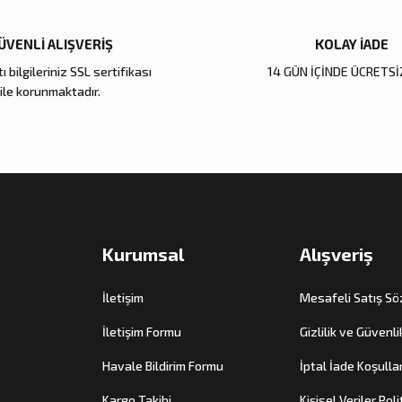
ÜVENLİ ALIŞVERİŞ
KOLAY İADE
ı bilgileriniz SSL sertifikası
14 GÜN İÇİNDE ÜCRETSİ
Gönder
ile korunmaktadır.
Kurumsal
Alışveriş
İletişim
Mesafeli Satış S
İletişim Formu
Gizlilik ve Güvenli
Havale Bildirim Formu
İptal İade Koşullar
Kargo Takibi
Kişisel Veriler Poli