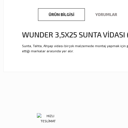
ÜRÜN BILGISI
YORUMLAR
WUNDER 3,5X25 SUNTA VİDASI 
Sunta, Tahta, Ahşap vidası birçok malzemede montaj yapmak için güven
ettiği markalar arasında yer alır.
Bu ürünün fiyat bilgisi, resim, ürün açıklamalarında ve diğer ko
Görüş ve önerileriniz için teşekkür ederiz.
Ürün resmi kalitesiz, bozuk veya görüntülenemiyor.
Ürün açıklamasında eksik bilgiler bulunuyor.
Ürün bilgilerinde hatalar bulunuyor.
Ürün fiyatı diğer sitelerden daha pahalı.
Bu ürüne benzer farklı alternatifler olmalı.