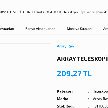
esuarları
Banyo Aksesuarları
Mobilya Kulpları
Ar
Array Ray
ARRAY TELESKOPİ
209,27 TL
Kategori
Teleskop
Marka
Array Ra
Stok Kodu
181TL03