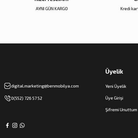
AYNI GÜN KARGO
Kredi kart
Üyelik
digital.marketing@benmobilya.com
Yeni Üyelik
Üye Girişi
0(552) 726 57 52
Şifremi Unuttum