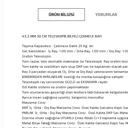
ÜRÜN BILGISI
YORUMLAR
43.2 MM 30 CM TELESKOPİK BİLYELİ ÇEKMECE RAYI
Taşıma Kapasitesi : Çekmece Dahil 25 Kg’ dır.
Sac Kalınlıkları : İç Ray: 1.00 mm / Orta Ray: 1.00 mm / Dış Ray: 1
Üretim Teknolojisi:
Tüm raylar, tam otomatik makinalar ile Teleskopik Ray üretim tesi
Tüm kalite ve özellikleri aynı olup DKP sac ile kaplamalı olarak par
Ray 3 parçadan oluşarak (İç, Orta ve Dış Ray) çekmecenin tamamen 
BİRBİRİNDEN AYRILABİLME özelliği ile montaj kolaylığına sahiptir.
Teleskopik ray serisininde GÜÇLÜ ve EKONOMİK raydır.
ISO Kalite sistemi ile üretim yapılmaktadır.
Tüm uluslararası geçerliği olan testlere tabi tutularak belgelendiri
Ayrıca insan sağlığına uyumlu belgemiz mevcuttur.
Malzeme Cinsi :
MAT İç -Orta - Dış Ray Malzeme Cinsi :Özel Kalite Galvaniz Kaplı Sa
PARLAK İç -Orta - Dış Ray Malzeme Cinsi : Özel Kalite DKP Sac Meta
Üzerine insan sağlığına UYUMLU Çinko Alkali Cr+3 kaplama uygul
Metal Bilye Yatağı Malzeme Cinsi : Özel Kalite Galvaniz Kaplı Sac M
Plastik Bilye Yatağı Malzeme Cinsi : Dupont