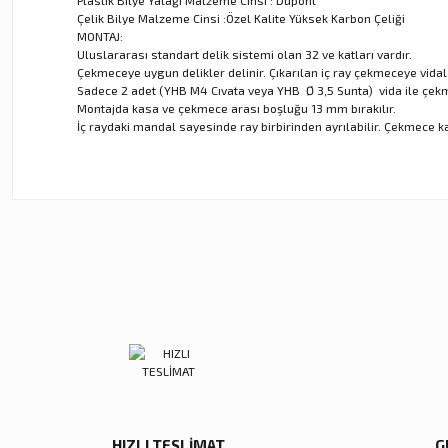
Çelik Bilye Malzeme Cinsi :Özel Kalite Yüksek Karbon Çeliği
MONTAJ:
Uluslararası standart delik sistemi olan 32 ve katları vardır.
Çekmeceye uygun delikler delinir. Çıkarılan iç ray çekmeceye vidal
Sadece 2 adet (YHB M4 Cıvata veya YHB Ø 3,5 Sunta) vida ile çekm
Montajda kasa ve çekmece arası boşluğu 13 mm bırakılır.
İç raydaki mandal sayesinde ray birbirinden ayrılabilir. Çekmece ka
Bu ürünün fiyat bilgisi, resim, ürün açıklamalarında ve diğer ko
Görüş ve önerileriniz için teşekkür ederiz.
Ürün resmi kalitesiz, bozuk veya görüntülenemiyor.
Ürün açıklamasında eksik bilgiler bulunuyor.
Ürün bilgilerinde hatalar bulunuyor.
Ürün fiyatı diğer sitelerden daha pahalı.
Bu ürüne benzer farklı alternatifler olmalı.
HIZLI TESLİMAT
G