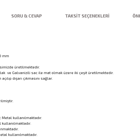
SORU & CEVAP
TAKSIT SEÇENEKLERI
ÖNE
.00 mm
simizde üretilmektedir.
lak ve Galvanizili sac ile mat olmak üzere iki çeşit üretilmektedir.
açılıp dışarı çıkmasını sağlar.
lmiştir.
c Metal kullanılmaktadır.
l kullanılmaktadır.
anmaktadır.
etal kullanılmaktadır.