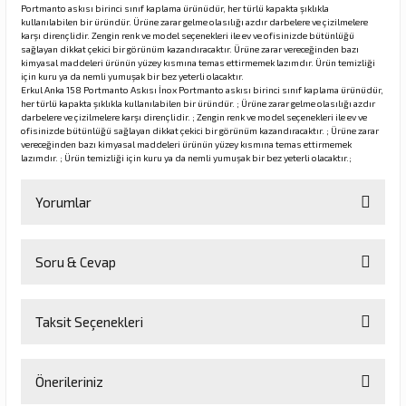
Portmanto askısı birinci sınıf kaplama ürünüdür, her türlü kapakta şıklıkla
kullanılabilen bir üründür. Ürüne zarar gelme olasılığı azdır darbelere ve çizilmelere
karşı dirençlidir. Zengin renk ve model seçenekleri ile ev ve ofisinizde bütünlüğü
sağlayan dikkat çekici bir görünüm kazandıracaktır. Ürüne zarar vereceğinden bazı
rı
kimyasal maddeleri ürünün yüzey kısmına temas ettirmemek lazımdır. Ürün temizliği
için kuru ya da nemli yumuşak bir bez yeterli olacaktır.
Erkul Anka 158 Portmanto Askısı İnox Portmanto askısı birinci sınıf kaplama ürünüdür,
manları
her türlü kapakta şıklıkla kullanılabilen bir üründür. ; Ürüne zarar gelme olasılığı azdır
darbelere ve çizilmelere karşı dirençlidir. ; Zengin renk ve model seçenekleri ile ev ve
ofisinizde bütünlüğü sağlayan dikkat çekici bir görünüm kazandıracaktır. ; Ürüne zarar
vereceğinden bazı kimyasal maddeleri ürünün yüzey kısmına temas ettirmemek
lazımdır. ; Ürün temizliği için kuru ya da nemli yumuşak bir bez yeterli olacaktır.;
Yorumlar
Soru & Cevap
Bu ürüne ilk yorumu siz yapın!
Taksit Seçenekleri
Yorum Yaz
Ürün hakkında henüz soru sorulmamış.
Önerileriniz
Soru Sor