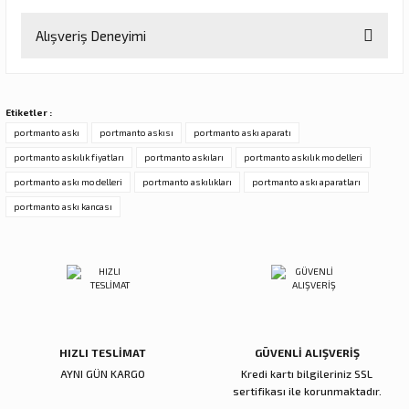
Bu ürünün fiyat bilgisi, resim, ürün açıklamalarında ve diğer
Alışveriş Deneyimi
konularda yetersiz gördüğünüz noktaları öneri formunu kullanarak
tarafımıza iletebilirsiniz.
Görüş ve önerileriniz için teşekkür ederiz.
Sitemize ilk yorumu siz yapın!
Etiketler :
Ürün resmi kalitesiz, bozuk veya görüntülenemiyor.
portmanto askı
portmanto askısı
portmanto askı aparatı
Ürün açıklamasında eksik bilgiler bulunuyor.
portmanto askılık fiyatları
portmanto askıları
portmanto askılık modelleri
Deneyimini Paylaş
Ürün bilgilerinde hatalar bulunuyor.
portmanto askı modelleri
portmanto askılıkları
portmanto askı aparatları
Ürün fiyatı diğer sitelerden daha pahalı.
portmanto askı kancası
Bu ürüne benzer farklı alternatifler olmalı.
Gönder
HIZLI TESLİMAT
GÜVENLİ ALIŞVERİŞ
AYNI GÜN KARGO
Kredi kartı bilgileriniz SSL
sertifikası ile korunmaktadır.