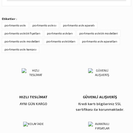
tarafımıza iletebilirsiniz.
Görüş ve önerileriniz için teşekkür ederiz.
Sitemize ilk yorumu siz yapın!
Etiketler :
Ürün resmi kalitesiz, bozuk veya görüntülenemiyor.
portmanto askı
portmanto askısı
portmanto askı aparatı
Ürün açıklamasında eksik bilgiler bulunuyor.
portmanto askılık fiyatları
portmanto askıları
portmanto askılık modelleri
Deneyimini Paylaş
Ürün bilgilerinde hatalar bulunuyor.
portmanto askı modelleri
portmanto askılıkları
portmanto askı aparatları
Ürün fiyatı diğer sitelerden daha pahalı.
portmanto askı kancası
Bu ürüne benzer farklı alternatifler olmalı.
Gönder
HIZLI TESLİMAT
GÜVENLİ ALIŞVERİŞ
AYNI GÜN KARGO
Kredi kartı bilgileriniz SSL
sertifikası ile korunmaktadır.