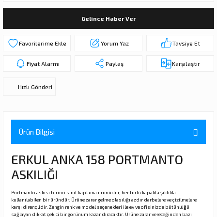
ı
ar
r
Kapı Rakamları/Yönlendirme
Teknik Malzemeler
Acil Çıkış Kapısı Kilidi
Alüminyum Folyo Bant
Fırçalar
Gelince Haber Ver
i
Süpürgelik
Kapı Fitili
Silindirli Gömme Kilitler
İskarpela
Yorum Yaz
Tavsiye Et
leri
lik
Kapı Altı Fırça
Gömme Emniyet Kilitleri
Çekiç/Keser
Fiyat Alarmı
Paylaş
Karşılaştır
Sürgüler
Elektrikli Kapı Karşılıkları
Pense
Hızlı Gönderi
Ispatula
uarları
ri
Marangoz Rende
Ürün Bilgisi
ri
ERKUL ANKA 158 PORTMANTO
ASKILIĞI
e/Ses Stoperi
ı
Portmanto askısı birinci sınıf kaplama ürünüdür, her türlü kapakta şıklıkla
kullanılabilen bir üründür. Ürüne zarar gelme olasılığı azdır darbelere ve çizilmelere
patıcıları
emleri
karşı dirençlidir. Zengin renk ve model seçenekleri ile ev ve ofisinizde bütünlüğü
sağlayan dikkat çekici bir görünüm kazandıracaktır. Ürüne zarar vereceğinden bazı