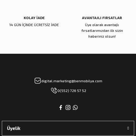
KOLAY İADE
AVANTAJLI FIRSATLAR
14 GÜN İÇİNDE ÜCRETSİZ İADE
Üye olarak avantajlı
fırsatlarımızdan ilk sizin
haberiniz olsun!
digital.marketing@benmobilya.com
0(552) 726 57 52
Üyelik