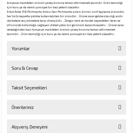
kimyasal maddeleri ürünün yüzey kısmına temas ettirmemek lazımdır. Ürün temizliği
için kuru ya da nemli yumuşak bir bez yeterli olacaktır.
Erkul Anka 158 Portmanto Askısı Sarı Portmanto askısı birinci sınıf kaplama ürünüdür,
her türlü kapakta şıklıkla kullanılabilen bir üründür. ; Ürüne zarar gelme olasılığı azdır
rı
darbelere ve çizilmelere karşı dirençlidir. ; Zengin renk ve model seçenekleri ile ev ve
ofisinizde bütünlüğü sağlayan dikkat çekici bir görünüm kazandıracaktır. ; Ürüne zarar
vereceğinden bazı kimyasal maddeleri ürünün yüzey kısmına temas ettirmemek
manları
lazımdır. ; Ürün temizliği için kuru ya da nemli yumuşak bir bez yeterli olacaktır.;
Yorumlar
Soru & Cevap
Bu ürüne ilk yorumu siz yapın!
Taksit Seçenekleri
Yorum Yaz
Ürün hakkında henüz soru sorulmamış.
Önerileriniz
Soru Sor
Bu ürünün fiyat bilgisi, resim, ürün açıklamalarında ve diğer
Alışveriş Deneyimi
konularda yetersiz gördüğünüz noktaları öneri formunu kullanarak